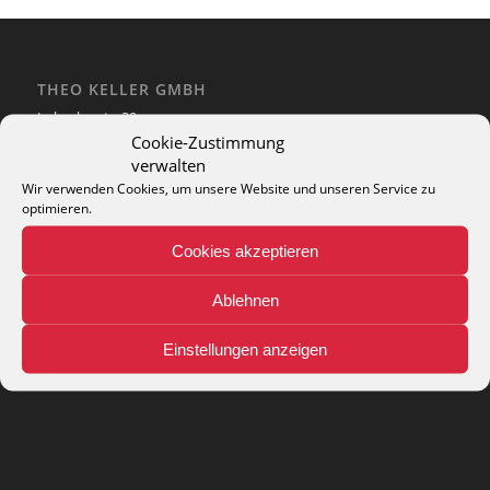
THEO KELLER GMBH
Lohackerstr. 30
44867 Bochum
Cookie-Zustimmung
phone: + 49 (2327) 3083 - 20
verwalten
e-mail:
info@theko-collection.com
Wir verwenden Cookies, um unsere Website und unseren Service zu
optimieren.
Cookies akzeptieren
Ablehnen
INFO
Pflegehinweise
Einstellungen anzeigen
Teppich-Lexikon