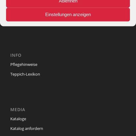
Ablehnen
Lohackerstr. 30
44867 Bochum
Einstellungen anzeigen
phone: + 49 (2327) 3083 - 20
e-mail:
info@theko-collection.com
INFO
Pflegehinweise
Teppich-Lexikon
MEDIA
Kataloge
Katalog anfordern