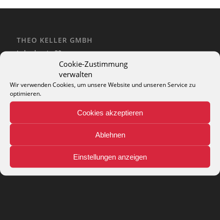
THEO KELLER GMBH
Lohackerstr. 30
44867 Bochum
Cookie-Zustimmung
phone: + 49 (2327) 3083 - 20
verwalten
e-mail:
info@theko-collection.com
Wir verwenden Cookies, um unsere Website und unseren Service zu
optimieren.
Cookies akzeptieren
Ablehnen
INFO
Pflegehinweise
Einstellungen anzeigen
Teppich-Lexikon