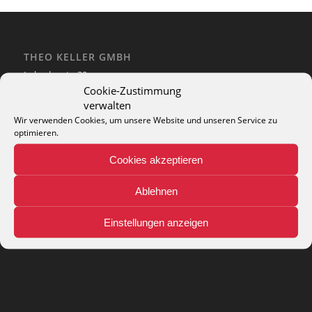
THEO KELLER GMBH
Lohackerstr. 30
44867 Bochum
Cookie-Zustimmung
phone: + 49 (2327) 3083 - 20
verwalten
e-mail:
info@theko-collection.com
Wir verwenden Cookies, um unsere Website und unseren Service zu
optimieren.
Cookies akzeptieren
Ablehnen
INFO
Pflegehinweise
Einstellungen anzeigen
Teppich-Lexikon