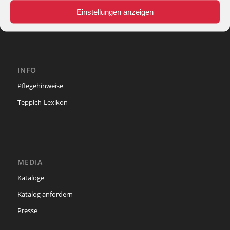
phone: + 49 (2327) 3083 - 20
Einstellungen anzeigen
e-mail:
info@theko-collection.com
INFO
Pflegehinweise
Teppich-Lexikon
MEDIA
Kataloge
Katalog anfordern
Presse