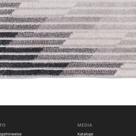
NFO
MEDIA
legehinweise
Kataloge