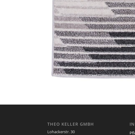
THEO KELLER GMBH
I
Lohackerstr. 30
Pf