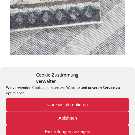
Cookie-Zustimmung
verwalten
Wir verwenden Cookies, um unsere Website und unseren Service zu
optimieren.
THEO KELLER GMBH
Lohackerstr. 30
Cookies akzeptieren
44867 Bochum
phone: + 49 (2327) 3083 - 20
Ablehnen
e-mail:
info@theko-collection.com
Einstellungen anzeigen