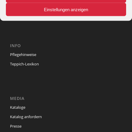
44867 Bochum
phone: + 49 (2327) 3083 - 20
Einstellungen anzeigen
e-mail:
info@theko-collection.com
INFO
Pflegehinweise
Teppich-Lexikon
MEDIA
Kataloge
Katalog anfordern
Presse