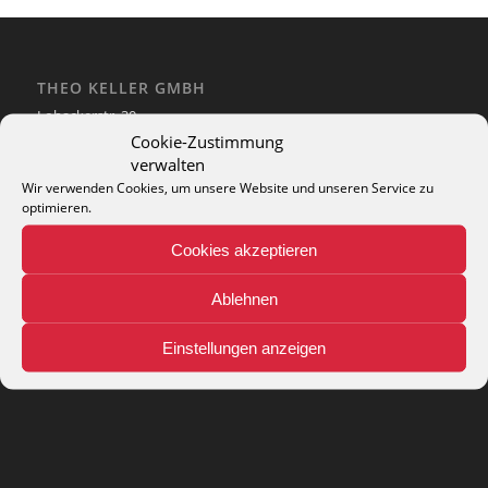
THEO KELLER GMBH
Lohackerstr. 30
44867 Bochum
Cookie-Zustimmung
phone: + 49 (2327) 3083 - 20
verwalten
e-mail:
info@theko-collection.com
Wir verwenden Cookies, um unsere Website und unseren Service zu
optimieren.
Cookies akzeptieren
Ablehnen
INFO
Pflegehinweise
Einstellungen anzeigen
Teppich-Lexikon