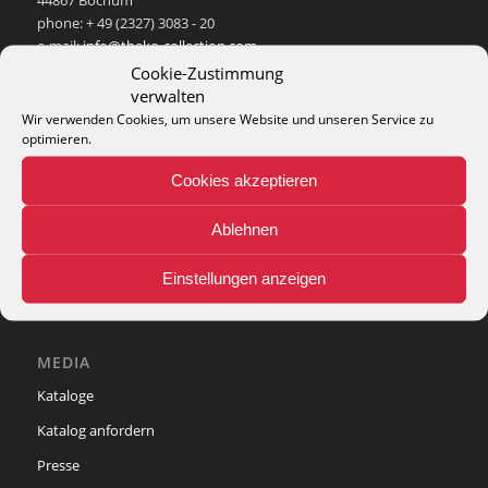
44867 Bochum
phone: + 49 (2327) 3083 - 20
e-mail:
info@theko-collection.com
Cookie-Zustimmung
verwalten
Wir verwenden Cookies, um unsere Website und unseren Service zu
optimieren.
INFO
Cookies akzeptieren
Pflegehinweise
Ablehnen
Teppich-Lexikon
Einstellungen anzeigen
MEDIA
Kataloge
Katalog anfordern
Presse