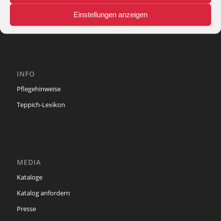
phone: + 49 (2327) 3083 - 20
Einstellungen anzeigen
e-mail:
info@theko-collection.com
INFO
Pflegehinweise
Teppich-Lexikon
MEDIA
Kataloge
Katalog anfordern
Presse