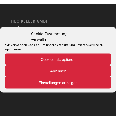
THEO KELLER GMBH
Lohackerstr. 30
44867 Bochum
Cookie-Zustimmung
phone: + 49 (2327) 3083 - 20
verwalten
e-mail:
info@theko-collection.com
Wir verwenden Cookies, um unsere Website und unseren Service zu
optimieren.
Cookies akzeptieren
Ablehnen
INFO
Pflegehinweise
Einstellungen anzeigen
Teppich-Lexikon