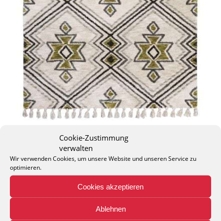
Cookie-Zustimmung
verwalten
Wir verwenden Cookies, um unsere Website und unseren Service zu
optimieren.
Cookies akzeptieren
THEO KELLER GMBH
Lohackerstr. 30
Ablehnen
44867 Bochum
phone: + 49 (2327) 3083 - 20