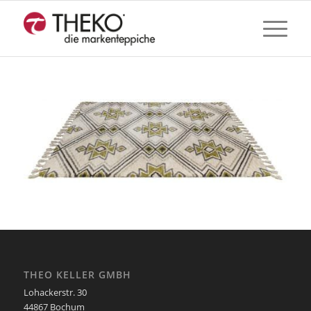
THEO KELLER GMBH
Lohackerstr. 30
44867 Bochum