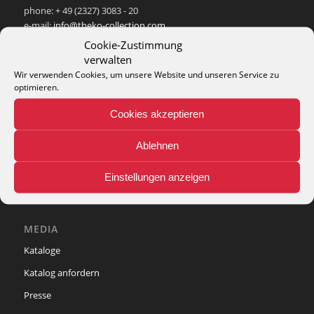
phone: + 49 (2327) 3083 - 20
e-mail:
info@theko-collection.com
Cookie-Zustimmung
verwalten
Wir verwenden Cookies, um unsere Website und unseren Service zu
optimieren.
INFO
Cookies akzeptieren
Pflegehinweise
Ablehnen
Teppich-Lexikon
Einstellungen anzeigen
MEDIA
Kataloge
Katalog anfordern
Presse