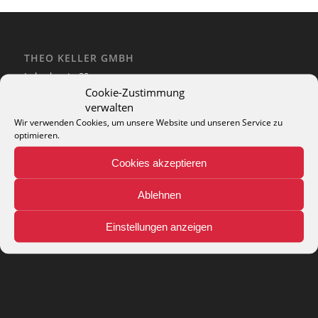
THEO KELLER GMBH
Lohackerstr. 30
44867 Bochum
Cookie-Zustimmung
phone: + 49 (2327) 3083 - 20
verwalten
e-mail:
info@theko-collection.com
Wir verwenden Cookies, um unsere Website und unseren Service zu
optimieren.
Cookies akzeptieren
Ablehnen
INFO
Pflegehinweise
Einstellungen anzeigen
Teppich-Lexikon