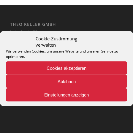
THEO KELLER GMBH
Lohackerstr. 30
44867 Bochum
Cookie-Zustimmung
phone: + 49 (2327) 3083 - 20
verwalten
e-mail:
info@theko-collection.com
Wir verwenden Cookies, um unsere Website und unseren Service zu
optimieren.
Cookies akzeptieren
Ablehnen
INFO
Pflegehinweise
Einstellungen anzeigen
Teppich-Lexikon