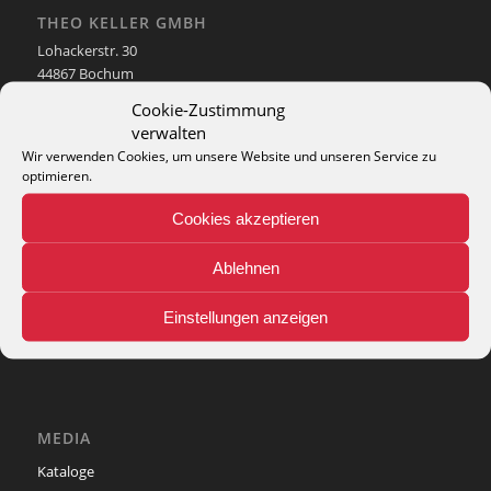
THEO KELLER GMBH
Lohackerstr. 30
44867 Bochum
phone: + 49 (2327) 3083 - 20
Cookie-Zustimmung
e-mail:
info@theko-collection.com
verwalten
Wir verwenden Cookies, um unsere Website und unseren Service zu
optimieren.
Cookies akzeptieren
INFO
Ablehnen
Pflegehinweise
Teppich-Lexikon
Einstellungen anzeigen
MEDIA
Kataloge