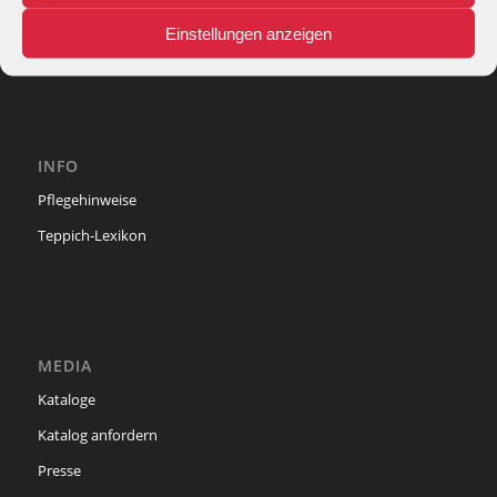
phone: + 49 (2327) 3083 - 20
Einstellungen anzeigen
e-mail:
info@theko-collection.com
INFO
Pflegehinweise
Teppich-Lexikon
MEDIA
Kataloge
Katalog anfordern
Presse