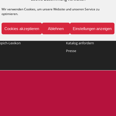
Wir verwenden Cookies, um unsere Website und unseren Service zu
optimieren.
NFO
MEDIA
Cookies akzeptieren
Ablehnen
Einstellungen anzeigen
legehinweise
Kataloge
ppich-Lexikon
Katalog anfordern
Presse