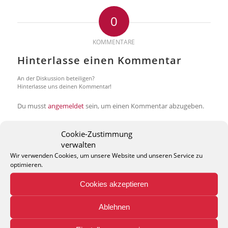
0
KOMMENTARE
Hinterlasse einen Kommentar
An der Diskussion beteiligen?
Hinterlasse uns deinen Kommentar!
Du musst
angemeldet
sein, um einen Kommentar abzugeben.
Cookie-Zustimmung
verwalten
Wir verwenden Cookies, um unsere Website und unseren Service zu
optimieren.
THEO KELLER GMBH
Cookies akzeptieren
Lohackerstr. 30
44867 Bochum
Ablehnen
phone: + 49 (2327) 3083 - 20
e-mail:
info@theko-collection.com