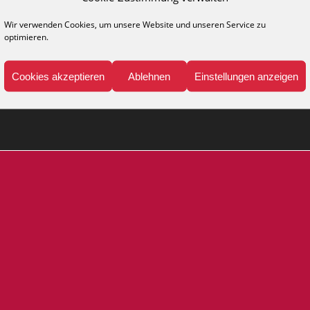
Wir verwenden Cookies, um unsere Website und unseren Service zu
NFO
MEDIA
optimieren.
legehinweise
Kataloge
Cookies akzeptieren
Ablehnen
Einstellungen anzeigen
ppich-Lexikon
Katalog anfordern
Presse