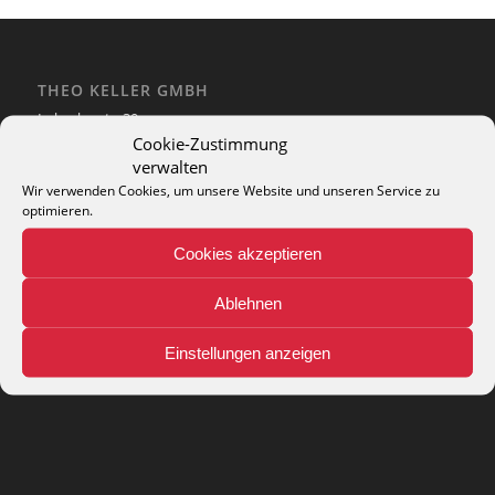
THEO KELLER GMBH
Lohackerstr. 30
44867 Bochum
Cookie-Zustimmung
phone: + 49 (2327) 3083 - 20
verwalten
e-mail:
info@theko-collection.com
Wir verwenden Cookies, um unsere Website und unseren Service zu
optimieren.
Cookies akzeptieren
Ablehnen
INFO
Pflegehinweise
Einstellungen anzeigen
Teppich-Lexikon