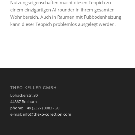
Nutzungseigenschaften macht diesen Teppich zu
einem einzigartigen Allrounder in ihrem gesamten
Wohnbereich. Auch in Räumen mit Fußbodenheizung
kann dieser Teppich problemlos ausgelegt werden.
THEO KELLER GMBH
Lohackerstr. 30
44867 Bochum
phone: + 49 (2327) 3083 - 20
e-mail:
info@theko-collection.com