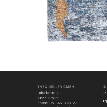
THEO KELLER GMBH
I
Lohackerstr. 30
Pf
44867 Bochum
Te
phone: + 49 (2327) 3083 - 20