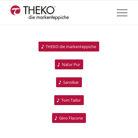
THEKO die markenteppiche
Natur Pur
Sansibar
Tom Tailor
Gino Flacone