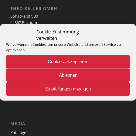
THEO KELLER GMBH
Lohackerstr. 30
44867 Bochum
phone: + 49 (2327) 3083 - 20
Cookie-Zustimmung
e-mail:
info@theko-collection.com
verwalten
Wir verwenden Cookies, um unsere Website und unseren Service zu
optimieren.
Cookies akzeptieren
INFO
Ablehnen
Pflegehinweise
Teppich-Lexikon
Einstellungen anzeigen
MEDIA
Kataloge