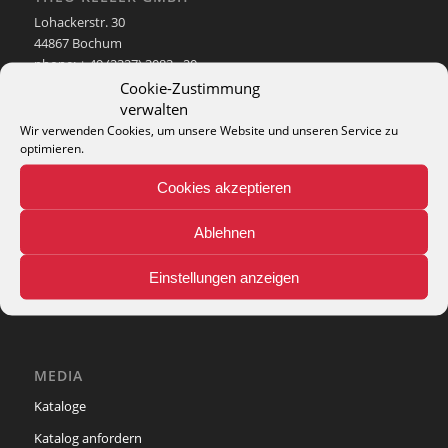
Lohackerstr. 30
44867 Bochum
phone: + 49 (2327) 3083 - 20
e-mail:
info@theko-collection.com
Cookie-Zustimmung
verwalten
Wir verwenden Cookies, um unsere Website und unseren Service zu
optimieren.
Cookies akzeptieren
INFO
Pflegehinweise
Ablehnen
Teppich-Lexikon
Einstellungen anzeigen
MEDIA
Kataloge
Katalog anfordern