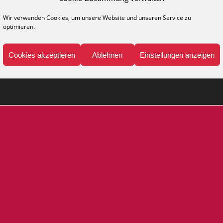
Wir verwenden Cookies, um unsere Website und unseren Service zu
NFO
MEDIA
optimieren.
legehinweise
Kataloge
ppich-Lexikon
Katalog anfordern
Cookies akzeptieren
Ablehnen
Einstellungen anzeigen
Presse