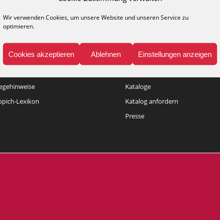
Wir verwenden Cookies, um unsere Website und unseren Service zu
optimieren.
Cookies akzeptieren
Ablehnen
Einstellungen anzeigen
NFO
MEDIA
legehinweise
Kataloge
ppich-Lexikon
Katalog anfordern
Presse