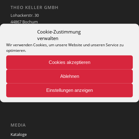
THEO KELLER GMBH
Lohackerstr. 30
44867 Bochum
phone: + 49 (2327) 3083 - 20
Cookie-Zustimmung
e-mail:
info@theko-collection.com
verwalten
Wir verwenden Cookies, um unsere Website und unseren Service zu
optimieren.
Cookies akzeptieren
INFO
Ablehnen
Pflegehinweise
Teppich-Lexikon
Einstellungen anzeigen
MEDIA
Kataloge