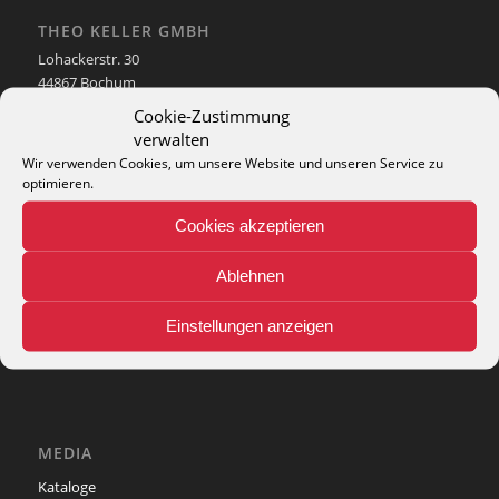
THEO KELLER GMBH
Lohackerstr. 30
44867 Bochum
phone: + 49 (2327) 3083 - 20
Cookie-Zustimmung
e-mail:
info@theko-collection.com
verwalten
Wir verwenden Cookies, um unsere Website und unseren Service zu
optimieren.
Cookies akzeptieren
INFO
Ablehnen
Pflegehinweise
Teppich-Lexikon
Einstellungen anzeigen
MEDIA
Kataloge