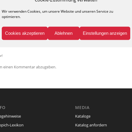
Wir verwenden Cookies, um unsere Website und unseren Service zu
0
optimieren.
KOMMENTARE
Cookies akzeptieren
Ablehnen
Einstellungen anzeigen
nen Kommentar
r!
um einen Kommentar abzugeben.
NFO
MEDIA
legehinweise
Kataloge
ppich-Lexikon
Katalog anfordern