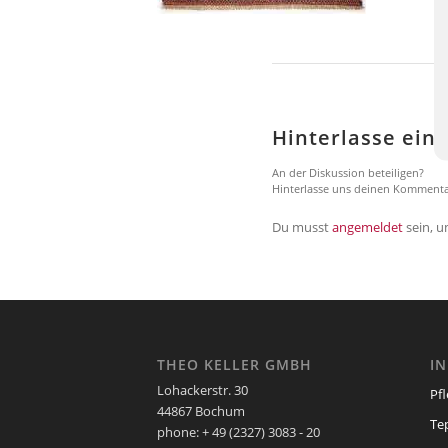
Hinterlasse ei
An der Diskussion beteiligen?
Hinterlasse uns deinen Kommenta
Du musst
angemeldet
sein, 
THEO KELLER GMBH
I
Lohackerstr. 30
Pf
44867 Bochum
Te
phone: + 49 (2327) 3083 - 20