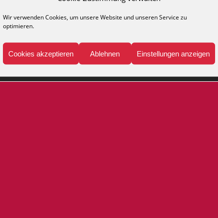
NFO
MEDIA
legehinweise
Kataloge
Wir verwenden Cookies, um unsere Website und unseren Service zu
optimieren.
ppich-Lexikon
Katalog anfordern
Presse
Cookies akzeptieren
Ablehnen
Einstellungen anzeigen