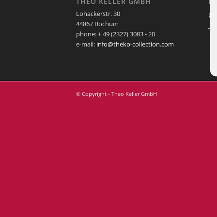
THEO KELLER GMBH
I
Lohackerstr. 30
Pf
44867 Bochum
Te
phone: + 49 (2327) 3083 - 20
e-mail:
info@theko-collection.com
© Copyright - Theo Keller GmbH