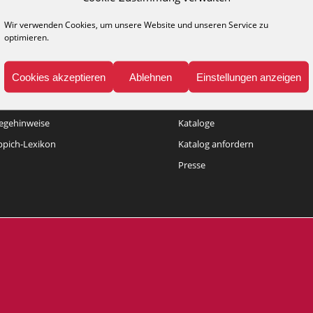
Wir verwenden Cookies, um unsere Website und unseren Service zu
optimieren.
Cookies akzeptieren
Ablehnen
Einstellungen anzeigen
NFO
MEDIA
legehinweise
Kataloge
ppich-Lexikon
Katalog anfordern
Presse