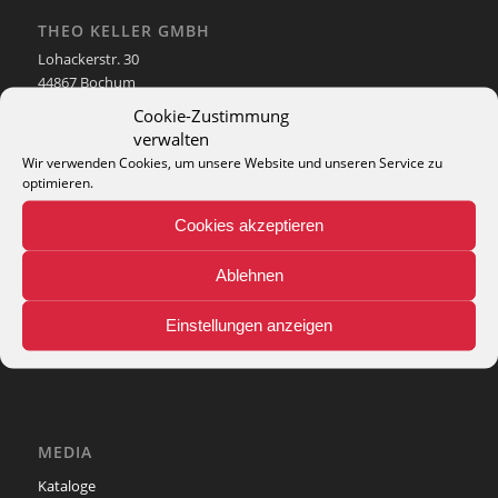
THEO KELLER GMBH
Lohackerstr. 30
44867 Bochum
phone: + 49 (2327) 3083 - 20
Cookie-Zustimmung
e-mail:
info@theko-collection.com
verwalten
Wir verwenden Cookies, um unsere Website und unseren Service zu
optimieren.
Cookies akzeptieren
INFO
Ablehnen
Pflegehinweise
Teppich-Lexikon
Einstellungen anzeigen
MEDIA
Kataloge