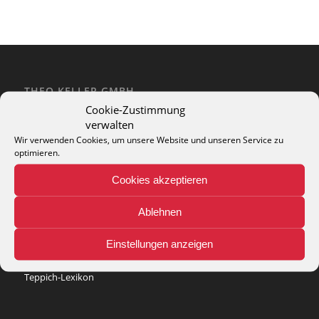
THEO KELLER GMBH
Cookie-Zustimmung
Lohackerstr. 30
verwalten
44867 Bochum
phone: + 49 (2327) 3083 - 20
Wir verwenden Cookies, um unsere Website und unseren Service zu
optimieren.
e-mail:
info@theko-collection.com
Cookies akzeptieren
Ablehnen
INFO
Einstellungen anzeigen
Pflegehinweise
Teppich-Lexikon