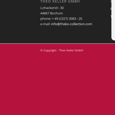
THEO KELLER GMBH
I
Lohackerstr. 30
Pf
44867 Bochum
Te
phone: + 49 (2327) 3083 - 20
e-mail:
info@theko-collection.com
© Copyright - Theo Keller GmbH