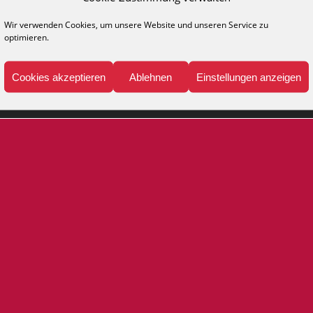
NFO
MEDIA
legehinweise
Kataloge
Wir verwenden Cookies, um unsere Website und unseren Service zu
optimieren.
ppich-Lexikon
Katalog anfordern
Presse
Cookies akzeptieren
Ablehnen
Einstellungen anzeigen