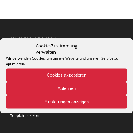
THEO KELLER GMBH
Cookie-Zustimmung
Lohackerstr. 30
verwalten
44867 Bochum
phone: + 49 (2327) 3083 - 20
Wir verwenden Cookies, um unsere Website und unseren Service zu
optimieren.
e-mail:
info@theko-collection.com
Cookies akzeptieren
Ablehnen
INFO
Einstellungen anzeigen
Pflegehinweise
Teppich-Lexikon