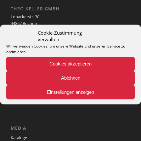
THEO KELLER GMBH
Lohackerstr. 30
44867 Bochum
phone: + 49 (2327) 3083 - 20
Cookie-Zustimmung
e-mail:
info@theko-collection.com
verwalten
Wir verwenden Cookies, um unsere Website und unseren Service zu
optimieren.
Cookies akzeptieren
INFO
Ablehnen
Pflegehinweise
Teppich-Lexikon
Einstellungen anzeigen
MEDIA
Kataloge