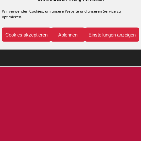
Wir verwenden Cookies, um unsere Website und unseren Service zu
NFO
MEDIA
optimieren.
legehinweise
Kataloge
ppich-Lexikon
Katalog anfordern
Cookies akzeptieren
Ablehnen
Einstellungen anzeigen
Presse