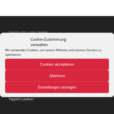
THEO KELLER GMBH
Cookie-Zustimmung
Lohackerstr. 30
verwalten
44867 Bochum
phone: + 49 (2327) 3083 - 20
Wir verwenden Cookies, um unsere Website und unseren Service zu
optimieren.
e-mail:
info@theko-collection.com
Cookies akzeptieren
Ablehnen
INFO
Einstellungen anzeigen
Pflegehinweise
Teppich-Lexikon