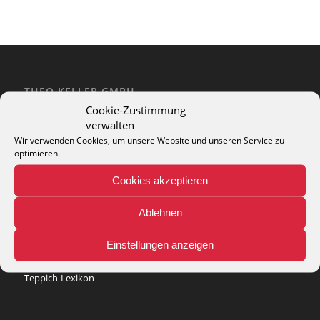
THEO KELLER GMBH
Cookie-Zustimmung
Lohackerstr. 30
verwalten
44867 Bochum
phone: + 49 (2327) 3083 - 20
Wir verwenden Cookies, um unsere Website und unseren Service zu
optimieren.
e-mail:
info@theko-collection.com
Cookies akzeptieren
Ablehnen
INFO
Einstellungen anzeigen
Pflegehinweise
Teppich-Lexikon