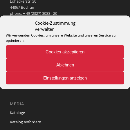
Lohackerstr. 30
44867 Bochum
phone: + 49 (2327) 3083 - 20
e-mail:
info@theko-collection.com
Cookie-Zustimmung
verwalten
Wir verwenden Cookies, um unsere Website und unseren Service zu
optimieren.
INFO
Cookies akzeptieren
Pflegehinweise
Ablehnen
Teppich-Lexikon
Einstellungen anzeigen
MEDIA
Kataloge
Katalog anfordern