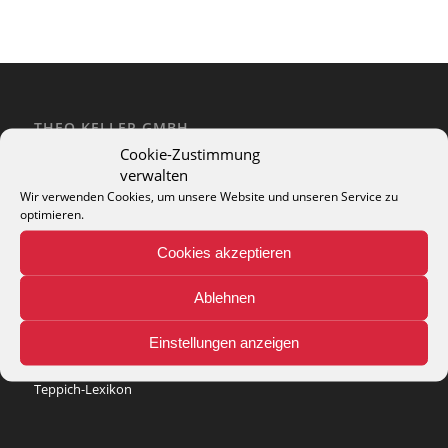
THEO KELLER GMBH
Cookie-Zustimmung
Lohackerstr. 30
verwalten
44867 Bochum
phone: + 49 (2327) 3083 - 20
Wir verwenden Cookies, um unsere Website und unseren Service zu
optimieren.
e-mail:
info@theko-collection.com
Cookies akzeptieren
Ablehnen
INFO
Einstellungen anzeigen
Pflegehinweise
Teppich-Lexikon