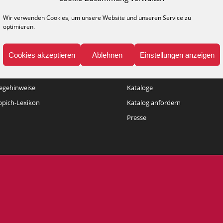
Wir verwenden Cookies, um unsere Website und unseren Service zu
optimieren.
Cookies akzeptieren
Ablehnen
Einstellungen anzeigen
NFO
MEDIA
legehinweise
Kataloge
ppich-Lexikon
Katalog anfordern
Presse