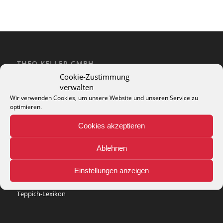
THEO KELLER GMBH
Cookie-Zustimmung
Lohackerstr. 30
verwalten
44867 Bochum
phone: + 49 (2327) 3083 - 20
Wir verwenden Cookies, um unsere Website und unseren Service zu
optimieren.
e-mail:
info@theko-collection.com
Cookies akzeptieren
Ablehnen
INFO
Einstellungen anzeigen
Pflegehinweise
Teppich-Lexikon