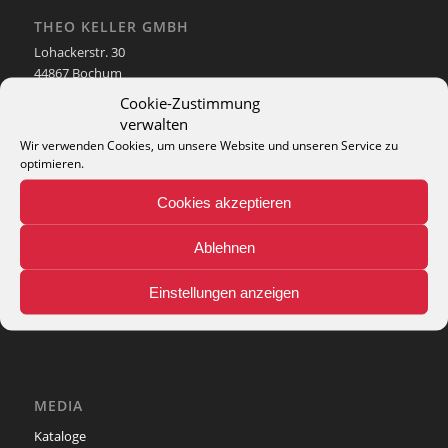
THEO KELLER GMBH
Lohackerstr. 30
44867 Bochum
phone: + 49 (2327) 3083 - 20
Cookie-Zustimmung
e-mail:
info@theko-collection.com
verwalten
Wir verwenden Cookies, um unsere Website und unseren Service zu
optimieren.
Cookies akzeptieren
INFO
Ablehnen
Pflegehinweise
Teppich-Lexikon
Einstellungen anzeigen
MEDIA
Kataloge