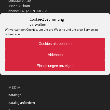
Lohackerstr. 30
44867 Bochum
phone: + 49 (2327) 3083 - 20
e-mail:
info@theko-collection.com
Cookie-Zustimmung
verwalten
Wir verwenden Cookies, um unsere Website und unseren Service zu
optimieren.
INFO
Cookies akzeptieren
Pflegehinweise
Ablehnen
Teppich-Lexikon
Einstellungen anzeigen
MEDIA
Kataloge
Katalog anfordern