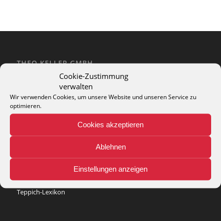
THEO KELLER GMBH
Cookie-Zustimmung
Lohackerstr. 30
verwalten
44867 Bochum
phone: + 49 (2327) 3083 - 20
Wir verwenden Cookies, um unsere Website und unseren Service zu
optimieren.
e-mail:
info@theko-collection.com
Cookies akzeptieren
Ablehnen
INFO
Einstellungen anzeigen
Pflegehinweise
Teppich-Lexikon