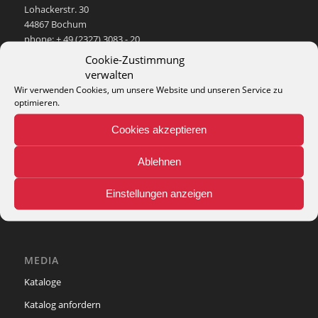
Lohackerstr. 30
44867 Bochum
phone: + 49 (2327) 3083 - 20
e-mail:
info@theko-collection.com
Cookie-Zustimmung
verwalten
Wir verwenden Cookies, um unsere Website und unseren Service zu
optimieren.
Cookies akzeptieren
INFO
Pflegehinweise
Ablehnen
Teppich-Lexikon
Einstellungen anzeigen
MEDIA
Kataloge
Katalog anfordern